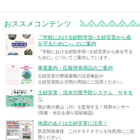
おススメコンテンツ
『学校における砂防学習─土砂災害から命
を守るために─』のご案内
『学校における砂防学習─土砂災害から命を守る
ために』についてご案内しています。
事業案内・広報啓発用品のご案内
土砂災害の警戒避難の注意喚起や
土砂災害防止月間の周知にご活用ください。
土砂災害・洪水氾濫予防システム サキモ
リ
我が家の裏山（川）を監視する！簡易センサー
(雨量・水位を測り現状確認)
地震のあとは土砂災害に注意！
防災関係者様 このＰＤＦチラシを住民用にご活
用ください。