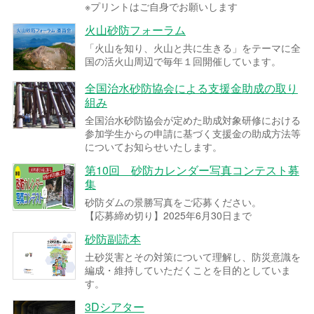
※プリントはご自身でお願いします
火山砂防フォーラム
「火山を知り、火山と共に生きる」をテーマに全
国の活火山周辺で毎年１回開催しています。
全国治水砂防協会による支援金助成の取り
組み
全国治水砂防協会が定めた助成対象研修における
参加学生からの申請に基づく支援金の助成方法等
についてお知らせいたします。
第10回 砂防カレンダー写真コンテスト募
集
砂防ダムの景勝写真をご応募ください。
【応募締め切り】2025年6月30日まで
砂防副読本
土砂災害とその対策について理解し、防災意識を
編成・維持していただくことを目的としていま
す。
3Dシアター