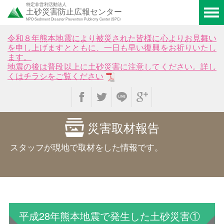
特定非営利活動法人
土砂災害防止広報センター
NPO Sediment Disaster Prevention Publicity Center (SPC)
令和８年熊本地震により被災された皆様に心よりお見舞い
を申し上げますとともに、一日も早い復興をお祈りいたし
ます。
地震の後は普段以上に土砂災害に注意してください。詳し
くはチラシをご覧ください
災害取材報告
スタッフが現地で取材をした情報です。
平成28年熊本地震で発生した土砂災害①