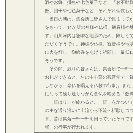
酒やお餅、掛魚や七色菓子など、「お不動
飯、団子や七色菓子など、それぞれ個数も
当日の朝は、集会所に皆さんで集まってか
をもって、11か所の神様や仏様、観音様や
す。山川河内は急峻な地形のため、険しく
ただくそうです。神様や仏様、観音様や地
に火を灯し、御線香をあげて祈願し、最低
そうです。
その間、残りの皆さんは、集会所で一軒一
お札ができると、村の中心部の観音堂で「鉦
しながら、念仏を唱える仏教の行事)。また
になって繰り送りながら念仏を唱える「数
「鉦はり」が終わると、「鉦」をかついで
の主な通り沿いに上流から下流へ祈願しつ
す。昔は集落一軒一軒を回っていたそうです
就」の行事が行われます。