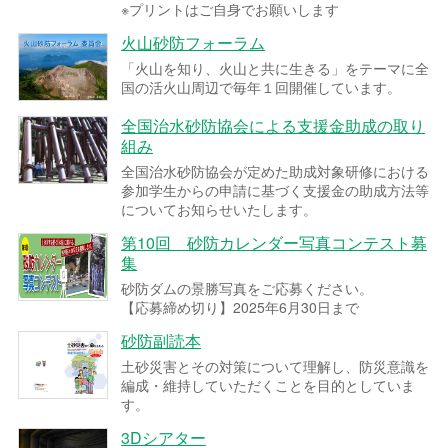
※プリントはご自身でお願いします
火山砂防フォーラム
「火山を知り、火山と共に生きる」をテーマに全
国の活火山周辺で毎年１回開催しています。
全国治水砂防協会による支援金助成の取り
組み
全国治水砂防協会が定めた助成対象研修における
参加学生からの申請に基づく支援金の助成方法等
についてお知らせいたします。
第10回 砂防カレンダー写真コンテスト募
集
砂防ダムの景勝写真をご応募ください。
【応募締め切り】2025年6月30日まで
砂防副読本
土砂災害とその対策について理解し、防災意識を
編成・維持していただくことを目的としていま
す。
3Dシアター