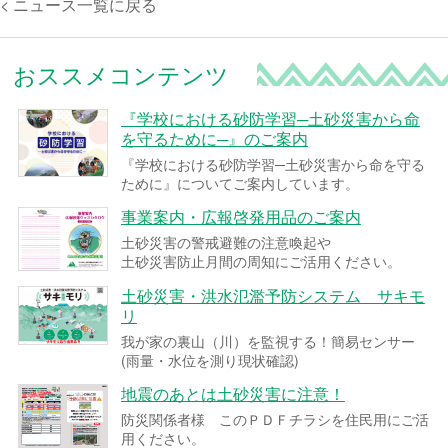
< ニュース一覧に戻る
おススメコンテンツ
『学校における砂防学習─土砂災害から命
を守るために─』のご案内
『学校における砂防学習─土砂災害から命を守る
ために』についてご案内しています。
事業案内・広報啓発用品のご案内
土砂災害の警戒避難の注意喚起や
土砂災害防止月間の周知にご活用ください。
土砂災害・洪水氾濫予防システム サキモ
リ
我が家の裏山（川）を監視する！簡易センサー
(雨量・水位を測り現状確認)
地震のあとは土砂災害に注意！
防災関係者様 このＰＤＦチラシを住民用にご活
用ください。