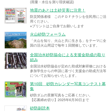
(雨量・水位を測り現状確認)
地震のあとは土砂災害に注意！
防災関係者様 このＰＤＦチラシを住民用にご活
用ください。
※プリントはご自身でお願いします
火山砂防フォーラム
「火山を知り、火山と共に生きる」をテーマに全
国の活火山周辺で毎年１回開催しています。
全国治水砂防協会による支援金助成の取り
組み
全国治水砂防協会が定めた助成対象研修における
参加学生からの申請に基づく支援金の助成方法等
についてお知らせいたします。
第10回 砂防カレンダー写真コンテスト募
集
砂防ダムの景勝写真をご応募ください。
【応募締め切り】2025年6月30日まで
砂防副読本