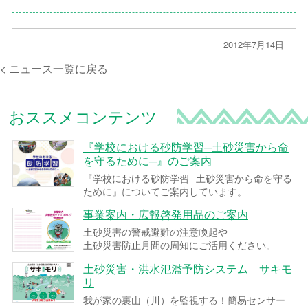
2012年7月14日 ｜
< ニュース一覧に戻る
おススメコンテンツ
『学校における砂防学習─土砂災害から命
を守るために─』のご案内
『学校における砂防学習─土砂災害から命を守る
ために』についてご案内しています。
事業案内・広報啓発用品のご案内
土砂災害の警戒避難の注意喚起や
土砂災害防止月間の周知にご活用ください。
土砂災害・洪水氾濫予防システム サキモ
リ
我が家の裏山（川）を監視する！簡易センサー