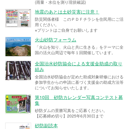
(雨量・水位を測り現状確認)
地震のあとは土砂災害に注意！
防災関係者様 このＰＤＦチラシを住民用にご活
用ください。
※プリントはご自身でお願いします
火山砂防フォーラム
「火山を知り、火山と共に生きる」をテーマに全
国の活火山周辺で毎年１回開催しています。
全国治水砂防協会による支援金助成の取り
組み
全国治水砂防協会が定めた助成対象研修における
参加学生からの申請に基づく支援金の助成方法等
についてお知らせいたします。
第10回 砂防カレンダー写真コンテスト募
集
砂防ダムの景勝写真をご応募ください。
【応募締め切り】2025年6月30日まで
砂防副読本