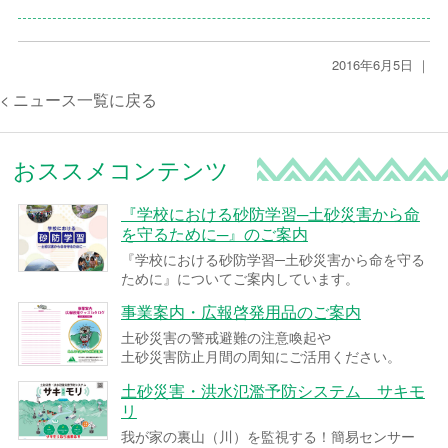
2016年6月5日 ｜
< ニュース一覧に戻る
おススメコンテンツ
『学校における砂防学習─土砂災害から命
を守るために─』のご案内
『学校における砂防学習─土砂災害から命を守る
ために』についてご案内しています。
事業案内・広報啓発用品のご案内
土砂災害の警戒避難の注意喚起や
土砂災害防止月間の周知にご活用ください。
土砂災害・洪水氾濫予防システム サキモ
リ
我が家の裏山（川）を監視する！簡易センサー