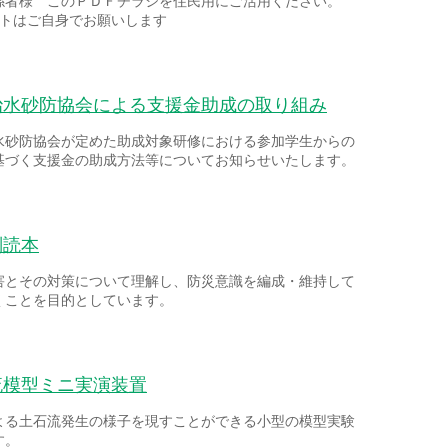
係者様 このＰＤＦチラシを住民用にご活用ください。
ントはご自身でお願いします
治水砂防協会による支援金助成の取り組み
水砂防協会が定めた助成対象研修における参加学生からの
基づく支援金の助成方法等についてお知らせいたします。
副読本
害とその対策について理解し、防災意識を編成・維持して
くことを目的としています。
流模型ミニ実演装置
よる土石流発生の様子を現すことができる小型の模型実験
す。