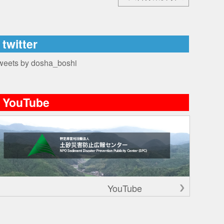
twitter
weets by dosha_boshi
YouTube
YouTube