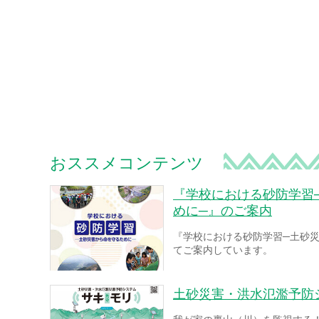
おススメコンテンツ
『学校における砂防学習
めに─』のご案内
『学校における砂防学習─土砂
てご案内しています。
土砂災害・洪水氾濫予防