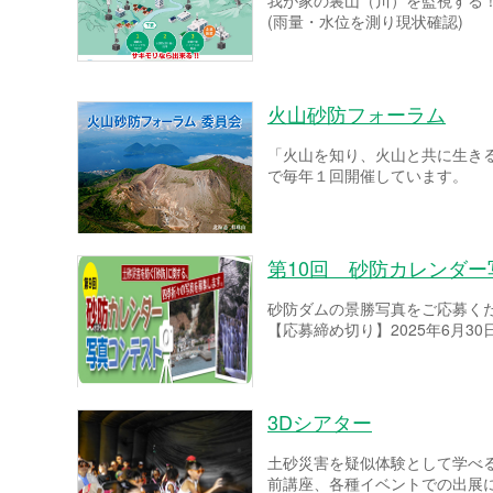
我が家の裏山（川）を監視する
(雨量・水位を測り現状確認)
火山砂防フォーラム
「火山を知り、火山と共に生き
で毎年１回開催しています。
第10回 砂防カレンダ
砂防ダムの景勝写真をご応募く
【応募締め切り】2025年6月30
3Dシアター
土砂災害を疑似体験として学べ
前講座、各種イベントでの出展