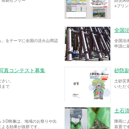
！簡易センサー
防災関
※プリ
全国
る」をテーマに全国の活火山周辺
全国治
申請に
ー写真コンテスト募集
砂防
ださい。
土砂災
日まで
いただ
土石
る３D映像は、地域のお祭りや出
降雨に
による効果が抜群です。
装置で