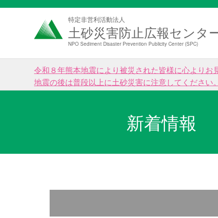
特定非営利活動法人
土砂災害防止広報センタ
NPO Sediment Disaster Prevention Publicity Center (SPC)
令和８年熊本地震により被災された皆様に心よりお
地震の後は普段以上に土砂災害に注意してください
新着情報