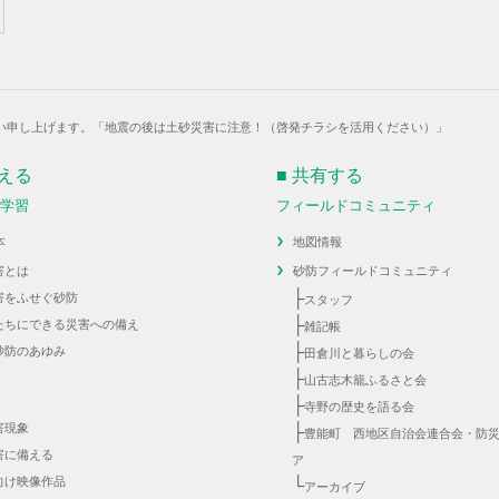
い申し上げます。「地震の後は土砂災害に注意！（啓発チラシを活用ください）」
伝える
■ 共有する
・学習
フィールドコミュニティ
本
地図情報
害とは
砂防フィールドコミュニティ
├
害をふせぐ砂防
スタッフ
├
たちにできる災害への備え
雑記帳
├
砂防のあゆみ
田倉川と暮らしの会
├
山古志木籠ふるさと会
├
寺野の歴史を語る会
害現象
├
豊能町 西地区自治会連合会・防
害に備える
ア
向け映像作品
└
アーカイブ