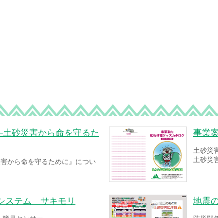
─土砂災害から命を守るた
事業
土砂災
土砂災
災害から命を守るために』につい
システム サキモリ
地震