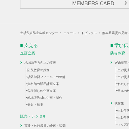
MEMBERS CARD
土砂災害防止広報センター
>
ニュース
>
トピックス
>
熊本県震災お見舞
■ 支える
■ 学び
企画立案
防災教育
地域防災力向上の支援
Web副読
├
├
防災教育の推進
土砂災
├
├
砂防学習フィールドの整備
土砂災
├
├
資料館の活用計画立案
わたし
├
└
各種催しの企画立案
日本の
├
地域版教材の企画・制作
└
映像集
撮影・編集
├
土砂災
販売・レンタル
├
土砂災
└
キッズ
実験・体験装置の企画・販売