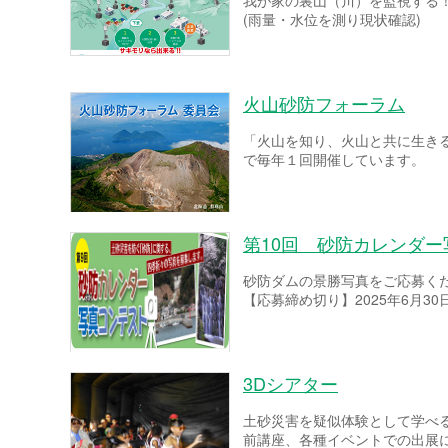
我が家の裏山（川）を監視する
(雨量・水位を測り現状確認)
火山砂防フォーラム
「火山を知り、火山と共に生き
で毎年１回開催しています。
第10回 砂防カレンダ
砂防ダムの景勝写真をご応募く
【応募締め切り】2025年6月30
3Dシアター
土砂災害を疑似体験として学べ
前講座、各種イベントでの出展