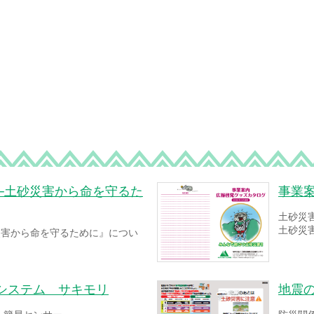
─土砂災害から命を守るた
事業
土砂災
土砂災
災害から命を守るために』につい
システム サキモリ
地震