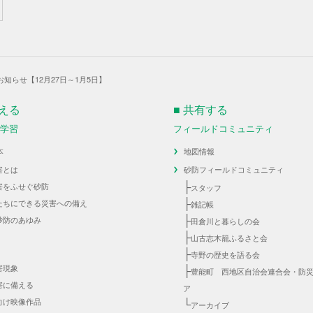
知らせ【12月27日～1月5日】
伝える
■ 共有する
・学習
フィールドコミュニティ
本
地図情報
害とは
砂防フィールドコミュニティ
├
害をふせぐ砂防
スタッフ
├
たちにできる災害への備え
雑記帳
├
砂防のあゆみ
田倉川と暮らしの会
├
山古志木籠ふるさと会
├
寺野の歴史を語る会
害現象
├
豊能町 西地区自治会連合会・防
害に備える
ア
向け映像作品
└
アーカイブ