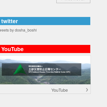
twitter
weets by dosha_boshi
YouTube
YouTube