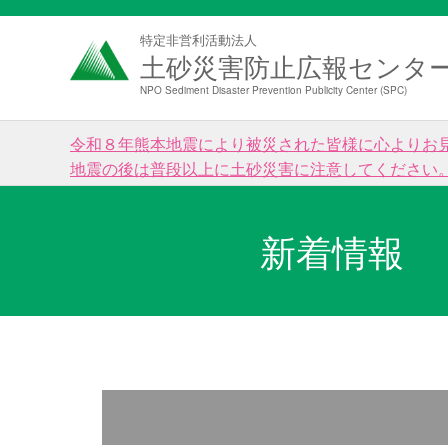
特定非営利活動法人
土砂災害防止広報センタ
NPO Sediment Disaster Prevention Publicity Center (SPC)
令和８年熊本地震により被災された皆様に心よりお
地震の後は普段以上に土砂災害に注意してください
新着情報