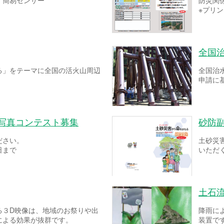
！簡易センサー
防災関
※プリ
全国
る」をテーマに全国の活火山周辺
全国治
申請に
ー写真コンテスト募集
砂防
ださい。
土砂災
日まで
いただ
土石
る３D映像は、地域のお祭りや出
降雨に
による効果が抜群です。
装置で