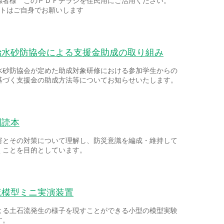
係者様 このＰＤＦチラシを住民用にご活用ください。
ントはご自身でお願いします
治水砂防協会による支援金助成の取り組み
水砂防協会が定めた助成対象研修における参加学生からの
基づく支援金の助成方法等についてお知らせいたします。
副読本
害とその対策について理解し、防災意識を編成・維持して
くことを目的としています。
流模型ミニ実演装置
よる土石流発生の様子を現すことができる小型の模型実験
す。