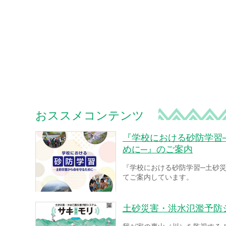
おススメコンテンツ
『学校における砂防学習
めに─』のご案内
『学校における砂防学習─土砂
てご案内しています。
土砂災害・洪水氾濫予防