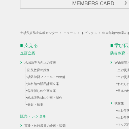
MEMBERS CARD
土砂災害防止広報センター
>
ニュース
>
トピックス
>
年末年始の休業のお
■ 支える
■ 学び
企画立案
防災教育
地域防災力向上の支援
Web副読
├
├
防災教育の推進
土砂災
├
├
砂防学習フィールドの整備
土砂災
├
├
資料館の活用計画立案
わたし
├
└
各種催しの企画立案
日本の
├
地域版教材の企画・制作
└
映像集
撮影・編集
├
土砂災
販売・レンタル
├
土砂災
└
キッズ
実験・体験装置の企画・販売