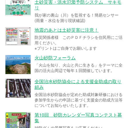
土砂災害・洪水氾濫予防システム サキモ
リ
我が家の裏山（川）を監視する！簡易センサー
(雨量・水位を測り現状確認)
地震のあとは土砂災害に注意！
防災関係者様 このＰＤＦチラシを住民用にご活
用ください。
※プリントはご自身でお願いします
火山砂防フォーラム
「火山を知り、火山と共に生きる」をテーマに全
国の活火山周辺で毎年１回開催しています。
全国治水砂防協会による支援金助成の取り
組み
全国治水砂防協会が定めた助成対象研修における
参加学生からの申請に基づく支援金の助成方法等
についてお知らせいたします。
第10回 砂防カレンダー写真コンテスト募
集
砂防ダムの景勝写真をご応募ください。