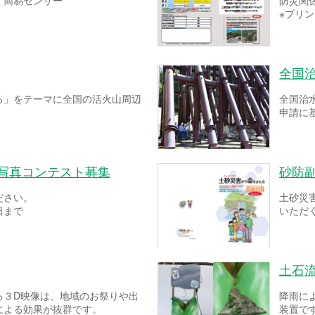
！簡易センサー
防災関
※プリ
全国
る」をテーマに全国の活火山周辺
全国治
申請に
ー写真コンテスト募集
砂防
ださい。
土砂災
日まで
いただ
土石
る３D映像は、地域のお祭りや出
降雨に
による効果が抜群です。
装置で