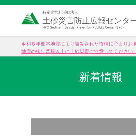
特定非営利活動法人
土砂災害防止広報センタ
NPO Sediment Disaster Prevention Publicity Center (SPC)
令和８年熊本地震により被災された皆様に心よりお
地震の後は普段以上に土砂災害に注意してください
新着情報