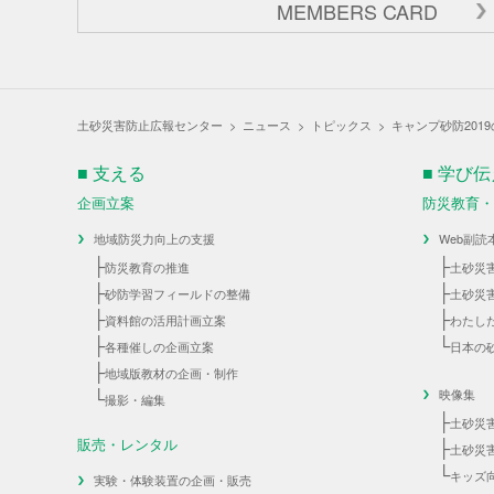
MEMBERS CARD
土砂災害防止広報センター
>
ニュース
>
トピックス
>
キャンプ砂防2019
■ 支える
■ 学び
企画立案
防災教育
地域防災力向上の支援
Web副読
├
├
防災教育の推進
土砂災
├
├
砂防学習フィールドの整備
土砂災
├
├
資料館の活用計画立案
わたし
├
└
各種催しの企画立案
日本の
├
地域版教材の企画・制作
└
映像集
撮影・編集
├
土砂災
販売・レンタル
├
土砂災
└
キッズ
実験・体験装置の企画・販売