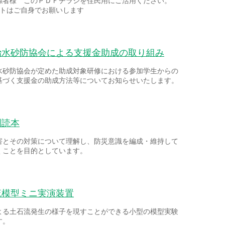
係者様 このＰＤＦチラシを住民用にご活用ください。
ントはご自身でお願いします
治水砂防協会による支援金助成の取り組み
水砂防協会が定めた助成対象研修における参加学生からの
基づく支援金の助成方法等についてお知らせいたします。
副読本
害とその対策について理解し、防災意識を編成・維持して
くことを目的としています。
流模型ミニ実演装置
よる土石流発生の様子を現すことができる小型の模型実験
す。