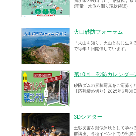
我が家の裏山（川）を監視する
(雨量・水位を測り現状確認)
火山砂防フォーラム
「火山を知り、火山と共に生き
で毎年１回開催しています。
第10回 砂防カレンダ
砂防ダムの景勝写真をご応募く
【応募締め切り】2025年6月30
3Dシアター
土砂災害を疑似体験として学べ
前講座、各種イベントでの出展