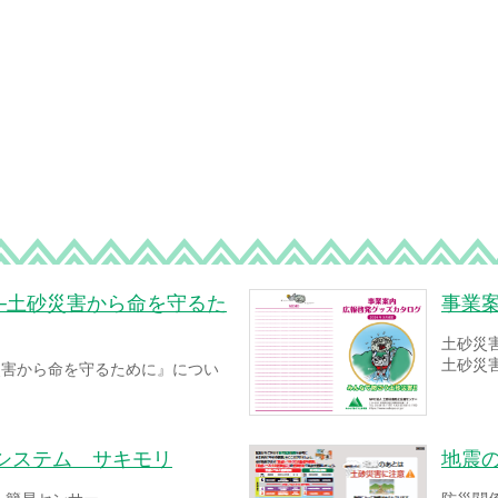
─土砂災害から命を守るた
事業
土砂災
土砂災
災害から命を守るために』につい
システム サキモリ
地震