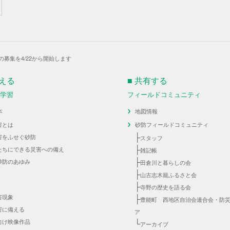
の募集を4/22から開始します
伝える
■ 共有する
・学習
フィールドコミュニティ
本
地図情報
害とは
砂防フィールドコミュニティ
├
害をふせぐ砂防
スタッフ
├
たちにできる災害への備え
雑記帳
├
砂防のあゆみ
田倉川と暮らしの会
├
山古志木籠ふるさと会
├
寺野の歴史を語る会
害現象
├
豊能町 西地区自治会連合会・防
害に備える
ア
向け映像作品
└
アーカイブ