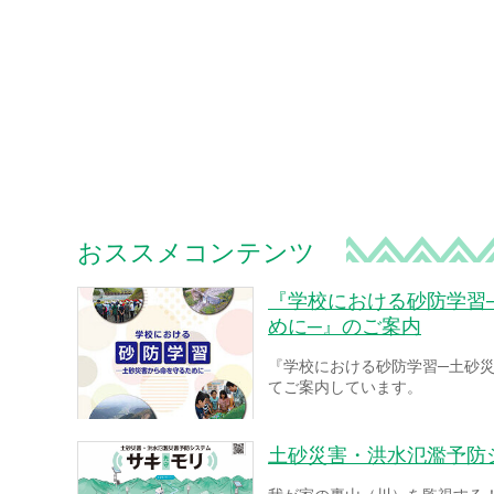
おススメコンテンツ
『学校における砂防学習
めに─』のご案内
『学校における砂防学習─土砂
てご案内しています。
土砂災害・洪水氾濫予防