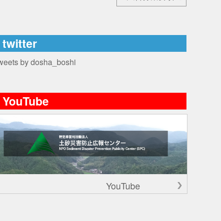
twitter
weets by dosha_boshi
YouTube
YouTube