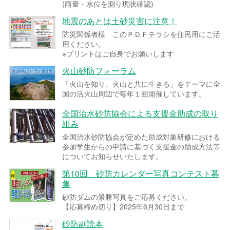
(雨量・水位を測り現状確認)
地震のあとは土砂災害に注意！
防災関係者様 このＰＤＦチラシを住民用にご活
用ください。
※プリントはご自身でお願いします
火山砂防フォーラム
「火山を知り、火山と共に生きる」をテーマに全
国の活火山周辺で毎年１回開催しています。
全国治水砂防協会による支援金助成の取り
組み
全国治水砂防協会が定めた助成対象研修における
参加学生からの申請に基づく支援金の助成方法等
についてお知らせいたします。
第10回 砂防カレンダー写真コンテスト募
集
砂防ダムの景勝写真をご応募ください。
【応募締め切り】2025年6月30日まで
砂防副読本