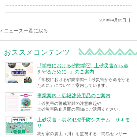
2018年4月25日 ｜
< ニュース一覧に戻る
おススメコンテンツ
『学校における砂防学習─土砂災害から命
を守るために─』のご案内
『学校における砂防学習─土砂災害から命を守る
ために』についてご案内しています。
事業案内・広報啓発用品のご案内
土砂災害の警戒避難の注意喚起や
土砂災害防止月間の周知にご活用ください。
土砂災害・洪水氾濫予防システム サキモ
リ
我が家の裏山（川）を監視する！簡易センサー