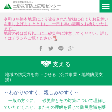
特定非営利活動法人
土砂災害防止広報センター
NPO Sediment Disaster Prevention Publicity Center (SPC)
令和８年熊本地震により被災された皆様に心よりお見舞い
を申し上げますとともに、一日も早い復興をお祈りいたし
ます。
地震の後は普段以上に土砂災害に注意してください。詳し
くはチラシをご覧ください
支える
地域の防災力を向上させる
（公共事業・地域防災支
援）
～わかりやすく、親しみやすく～
一般の方々に、土砂災害とその対策について理解し
ていただくこと、またその理解を通じて防災意識を醸