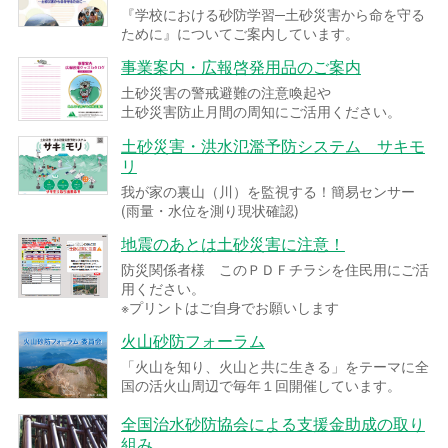
『学校における砂防学習─土砂災害から命を守る
ために』についてご案内しています。
事業案内・広報啓発用品のご案内
土砂災害の警戒避難の注意喚起や
土砂災害防止月間の周知にご活用ください。
土砂災害・洪水氾濫予防システム サキモ
リ
我が家の裏山（川）を監視する！簡易センサー
(雨量・水位を測り現状確認)
地震のあとは土砂災害に注意！
防災関係者様 このＰＤＦチラシを住民用にご活
用ください。
※プリントはご自身でお願いします
火山砂防フォーラム
「火山を知り、火山と共に生きる」をテーマに全
国の活火山周辺で毎年１回開催しています。
全国治水砂防協会による支援金助成の取り
組み