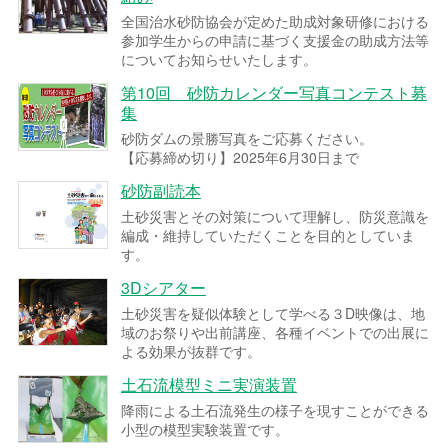
全国治水砂防協会が定めた助成対象研修における
参加学生からの申請に基づく支援金の助成方法等
についてお知らせいたします。
第10回 砂防カレンダー写真コンテスト募
集
砂防ダムの景勝写真をご応募ください。
【応募締め切り】2025年6月30日まで
砂防副読本
土砂災害とその対策について理解し、防災意識を
編成・維持していただくことを目的としていま
す。
3Dシアター
土砂災害を疑似体験として学べる３D映像は、地
域のお祭りや出前講座、各種イベントでの出展に
よる効果が抜群です。
土石流模型ミニ実演装置
降雨による土石流発生の様子を現すことができる
小型の模型実験装置です。