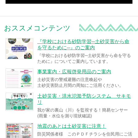
おススメコンテンツ
『学校における砂防学習─土砂災害から命
を守るために─』のご案内
『学校における砂防学習─土砂災害から命を守る
ために』についてご案内しています。
事業案内・広報啓発用品のご案内
土砂災害の警戒避難の注意喚起や
土砂災害防止月間の周知にご活用ください。
土砂災害・洪水氾濫予防システム サキモ
リ
我が家の裏山（川）を監視する！簡易センサー
(雨量・水位を測り現状確認)
地震のあとは土砂災害に注意！
防災関係者様 このＰＤＦチラシを住民用にご活