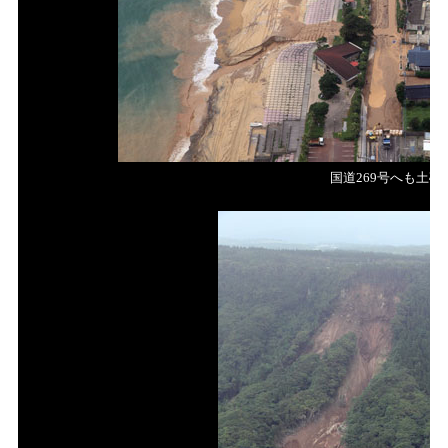
国道269号へも土砂