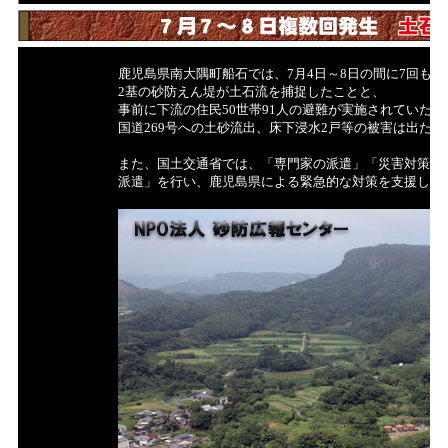
鹿児島県南大隅町船石では、7月4日～8日の間に7回も
2基の砂防えん堤が土石流を捕捉したことと、
事前に下流の住民50世帯91人の避難が実施されていたた
国道269号への土砂流出、床下浸水2戸等の被害は出た
また、国土交通省では、「専門家の派遣」「災害対策用
派遣」を行い、鹿児島県による緊急的な対策を支援した