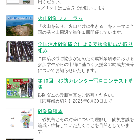
用ください。
※プリントはご自身でお願いします
火山砂防フォーラム
「火山を知り、火山と共に生きる」をテーマに全
国の活火山周辺で毎年１回開催しています。
全国治水砂防協会による支援金助成の取り
組み
全国治水砂防協会が定めた助成対象研修における
参加学生からの申請に基づく支援金の助成方法等
についてお知らせいたします。
第10回 砂防カレンダー写真コンテスト募
集
砂防ダムの景勝写真をご応募ください。
【応募締め切り】2025年6月30日まで
砂防副読本
土砂災害とその対策について理解し、防災意識を
編成・維持していただくことを目的としていま
す。