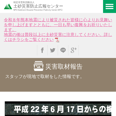
特定非営利活動法人
土砂災害防止広報センター
NPO Sediment Disaster Prevention Publicity Center (SPC)
令和８年熊本地震により被災された皆様に心よりお見舞い
を申し上げますとともに、一日も早い復興をお祈りいたし
ます。
地震の後は普段以上に土砂災害に注意してください。詳し
くはチラシをご覧ください
災害取材報告
スタッフが現地で取材をした情報です。