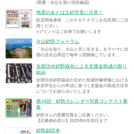
(雨量・水位を測り現状確認)
地震のあとは土砂災害に注意！
防災関係者様 このＰＤＦチラシを住民用にご活
用ください。
※プリントはご自身でお願いします
火山砂防フォーラム
「火山を知り、火山と共に生きる」をテーマに全
国の活火山周辺で毎年１回開催しています。
全国治水砂防協会による支援金助成の取り
組み
全国治水砂防協会が定めた助成対象研修における
参加学生からの申請に基づく支援金の助成方法等
についてお知らせいたします。
第10回 砂防カレンダー写真コンテスト募
集
砂防ダムの景勝写真をご応募ください。
【応募締め切り】2025年6月30日まで
砂防副読本