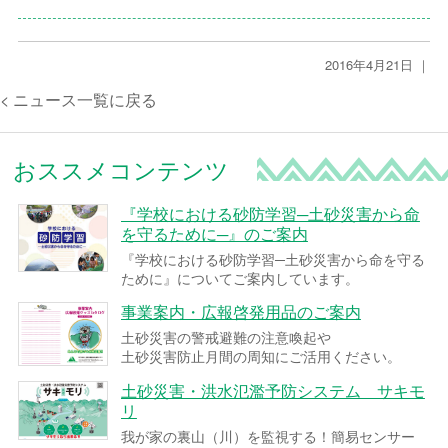
2016年4月21日 ｜
< ニュース一覧に戻る
おススメコンテンツ
『学校における砂防学習─土砂災害から命
を守るために─』のご案内
『学校における砂防学習─土砂災害から命を守る
ために』についてご案内しています。
事業案内・広報啓発用品のご案内
土砂災害の警戒避難の注意喚起や
土砂災害防止月間の周知にご活用ください。
土砂災害・洪水氾濫予防システム サキモ
リ
我が家の裏山（川）を監視する！簡易センサー