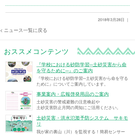
2018年3月28日 ｜
< ニュース一覧に戻る
おススメコンテンツ
『学校における砂防学習─土砂災害から命
を守るために─』のご案内
『学校における砂防学習─土砂災害から命を守る
ために』についてご案内しています。
事業案内・広報啓発用品のご案内
土砂災害の警戒避難の注意喚起や
土砂災害防止月間の周知にご活用ください。
土砂災害・洪水氾濫予防システム サキモ
リ
我が家の裏山（川）を監視する！簡易センサー