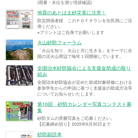
(雨量・水位を測り現状確認)
地震のあとは土砂災害に注意！
防災関係者様 このＰＤＦチラシを住民用にご活
用ください。
※プリントはご自身でお願いします
火山砂防フォーラム
「火山を知り、火山と共に生きる」をテーマに全
国の活火山周辺で毎年１回開催しています。
全国治水砂防協会による支援金助成の取り
組み
全国治水砂防協会が定めた助成対象研修における
参加学生からの申請に基づく支援金の助成方法等
についてお知らせいたします。
第10回 砂防カレンダー写真コンテスト募
集
砂防ダムの景勝写真をご応募ください。
【応募締め切り】2025年6月30日まで
砂防副読本