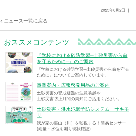
2023年6月2日 ｜
< ニュース一覧に戻る
おススメコンテンツ
『学校における砂防学習─土砂災害から命
を守るために─』のご案内
『学校における砂防学習─土砂災害から命を守る
ために』についてご案内しています。
事業案内・広報啓発用品のご案内
土砂災害の警戒避難の注意喚起や
土砂災害防止月間の周知にご活用ください。
土砂災害・洪水氾濫予防システム サキモ
リ
我が家の裏山（川）を監視する！簡易センサー
(雨量・水位を測り現状確認)