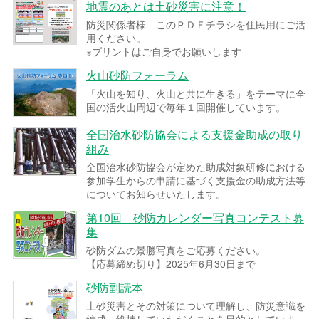
地震のあとは土砂災害に注意！
防災関係者様 このＰＤＦチラシを住民用にご活
用ください。
※プリントはご自身でお願いします
火山砂防フォーラム
「火山を知り、火山と共に生きる」をテーマに全
国の活火山周辺で毎年１回開催しています。
全国治水砂防協会による支援金助成の取り
組み
全国治水砂防協会が定めた助成対象研修における
参加学生からの申請に基づく支援金の助成方法等
についてお知らせいたします。
第10回 砂防カレンダー写真コンテスト募
集
砂防ダムの景勝写真をご応募ください。
【応募締め切り】2025年6月30日まで
砂防副読本
土砂災害とその対策について理解し、防災意識を