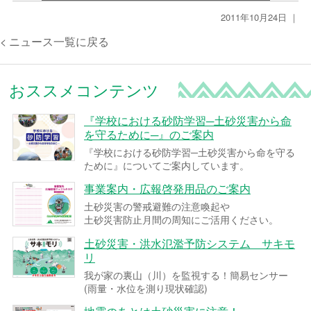
2011年10月24日 ｜
< ニュース一覧に戻る
おススメコンテンツ
『学校における砂防学習─土砂災害から命
を守るために─』のご案内
『学校における砂防学習─土砂災害から命を守る
ために』についてご案内しています。
事業案内・広報啓発用品のご案内
土砂災害の警戒避難の注意喚起や
土砂災害防止月間の周知にご活用ください。
土砂災害・洪水氾濫予防システム サキモ
リ
我が家の裏山（川）を監視する！簡易センサー
(雨量・水位を測り現状確認)