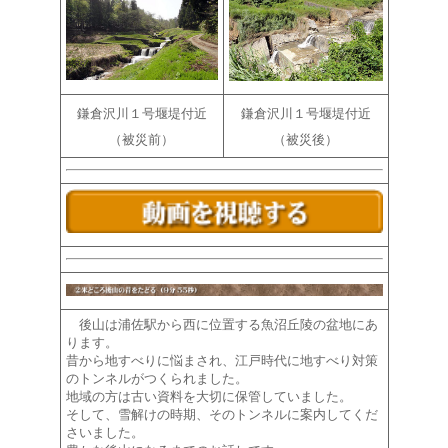
鎌倉沢川１号堰堤付近
鎌倉沢川１号堰堤付近
（被災前）
（被災後）
後山は浦佐駅から西に位置する魚沼丘陵の盆地にあ
ります。
昔から地すべりに悩まされ、江戸時代に地すべり対策
のトンネルがつくられました。
地域の方は古い資料を大切に保管していました。
そして、雪解けの時期、そのトンネルに案内してくだ
さいました。