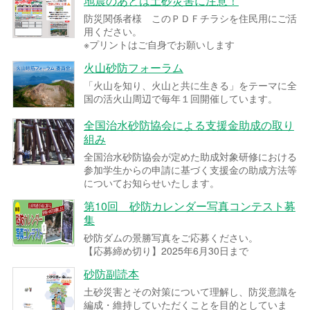
地震のあとは土砂災害に注意！
防災関係者様 このＰＤＦチラシを住民用にご活
用ください。
※プリントはご自身でお願いします
火山砂防フォーラム
「火山を知り、火山と共に生きる」をテーマに全
国の活火山周辺で毎年１回開催しています。
全国治水砂防協会による支援金助成の取り
組み
全国治水砂防協会が定めた助成対象研修における
参加学生からの申請に基づく支援金の助成方法等
についてお知らせいたします。
第10回 砂防カレンダー写真コンテスト募
集
砂防ダムの景勝写真をご応募ください。
【応募締め切り】2025年6月30日まで
砂防副読本
土砂災害とその対策について理解し、防災意識を
編成・維持していただくことを目的としていま