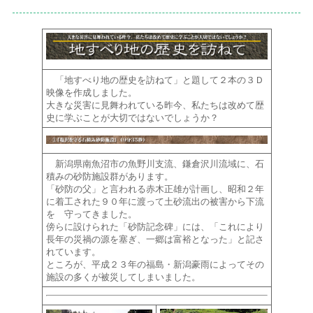
「地すべり地の歴史を訪ねて」と題して２本の３Ｄ
映像を作成しました。
大きな災害に見舞われている昨今、私たちは改めて歴
史に学ぶことが大切ではないでしょうか？
新潟県南魚沼市の魚野川支流、鎌倉沢川流域に、石
積みの砂防施設群があります。
「砂防の父」と言われる赤木正雄が計画し、昭和２年
に着工された９０年に渡って土砂流出の被害から下流
を 守ってきました。
傍らに設けられた
「砂防記念碑」
には、「これにより
長年の災禍の源を塞ぎ、一郷は富裕となった」と記さ
れています。
ところが、平成２３年の福島・新潟豪雨によってその
施設の多くが被災してしまいました。