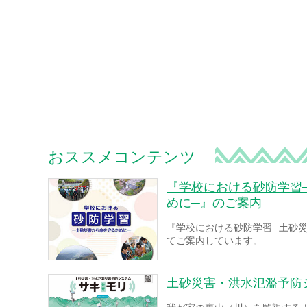
おススメコンテンツ
『学校における砂防学習
めに─』のご案内
『学校における砂防学習─土砂
てご案内しています。
土砂災害・洪水氾濫予防