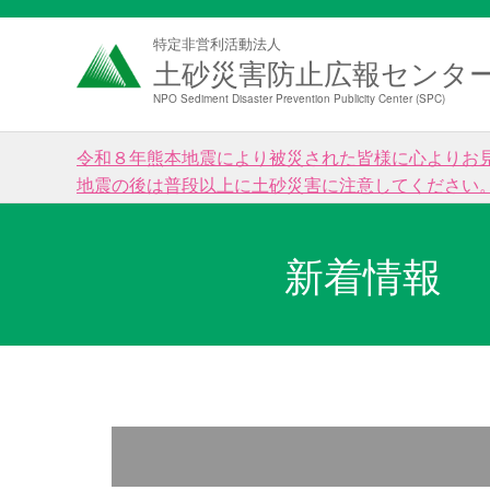
特定非営利活動法人
土砂災害防止広報センタ
NPO Sediment Disaster Prevention Publicity Center (SPC)
令和８年熊本地震により被災された皆様に心よりお
地震の後は普段以上に土砂災害に注意してください
新着情報