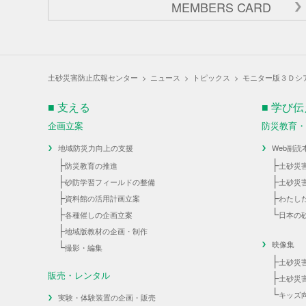
MEMBERS CARD
土砂災害防止広報センター
>
ニュース
>
トピックス
>
モニター版３Ｄシ
■ 支える
■ 学び
企画立案
防災教育
地域防災力向上の支援
Web副読
├
├
防災教育の推進
土砂災
├
├
砂防学習フィールドの整備
土砂災
├
├
資料館の活用計画立案
わたし
├
└
各種催しの企画立案
日本の
├
地域版教材の企画・制作
└
映像集
撮影・編集
├
土砂災
販売・レンタル
├
土砂災
└
キッズ
実験・体験装置の企画・販売