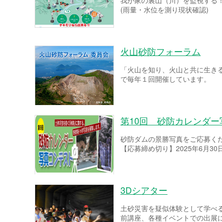
我が家の裏山（川）を監視する
(雨量・水位を測り現状確認)
火山砂防フォーラム
「火山を知り、火山と共に生き
で毎年１回開催しています。
第10回 砂防カレンダ
砂防ダムの景勝写真をご応募く
【応募締め切り】2025年6月30
3Dシアター
土砂災害を疑似体験として学べ
前講座、各種イベントでの出展