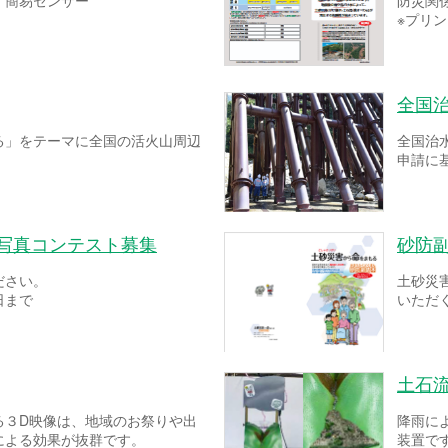
！簡易センサー
防災関
※プリ
全国
る」をテーマに全国の活火山周辺
全国治
申請に
ー写真コンテスト募集
砂防
ださい。
土砂災
日まで
いただ
土石
る３D映像は、地域のお祭りや出
降雨に
による効果が抜群です。
装置で