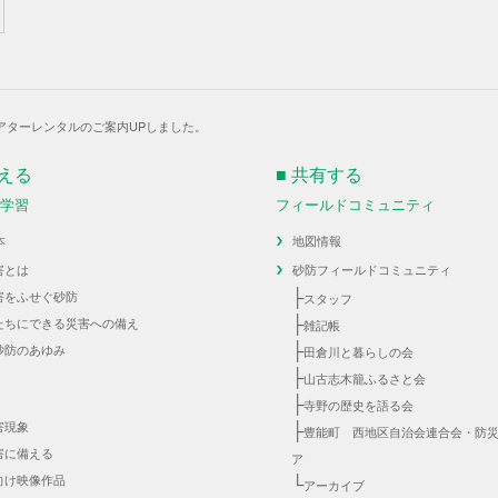
アターレンタルのご案内UPしました。
伝える
■ 共有する
・学習
フィールドコミュニティ
本
地図情報
害とは
砂防フィールドコミュニティ
├
害をふせぐ砂防
スタッフ
├
たちにできる災害への備え
雑記帳
├
砂防のあゆみ
田倉川と暮らしの会
├
山古志木籠ふるさと会
├
寺野の歴史を語る会
害現象
├
豊能町 西地区自治会連合会・防
害に備える
ア
向け映像作品
└
アーカイブ