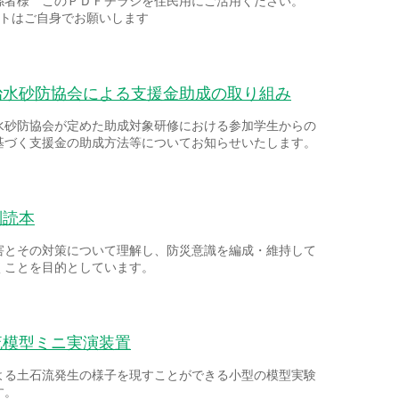
係者様 このＰＤＦチラシを住民用にご活用ください。
ントはご自身でお願いします
治水砂防協会による支援金助成の取り組み
水砂防協会が定めた助成対象研修における参加学生からの
基づく支援金の助成方法等についてお知らせいたします。
副読本
害とその対策について理解し、防災意識を編成・維持して
くことを目的としています。
流模型ミニ実演装置
よる土石流発生の様子を現すことができる小型の模型実験
す。