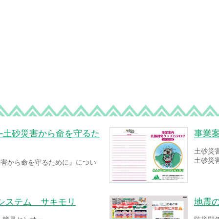
─土砂災害から命を守るた
事業
土砂災
土砂災
災害から命を守るために』につい
システム サキモリ
地震