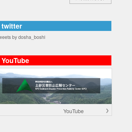
twitter
weets by dosha_boshi
YouTube
YouTube